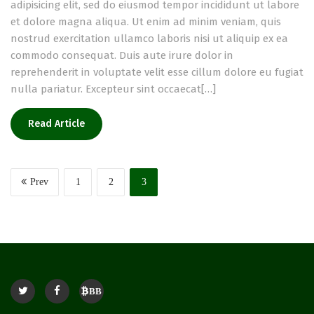
adipisicing elit, sed do eiusmod tempor incididunt ut labore
et dolore magna aliqua. Ut enim ad minim veniam, quis
nostrud exercitation ullamco laboris nisi ut aliquip ex ea
commodo consequat. Duis aute irure dolor in
reprehenderit in voluptate velit esse cillum dolore eu fugiat
nulla pariatur. Excepteur sint occaecat[…]
Read Article
Prev
1
2
3